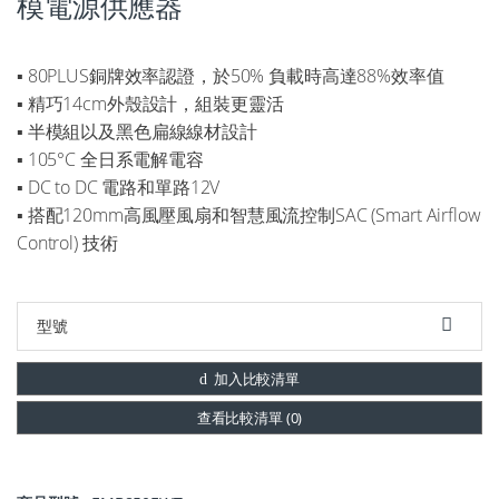
模電源供應器
▪ 80PLUS銅牌效率認證，於50% 負載時高達88%效率值
▪ 精巧14cm外殼設計，組裝更靈活
▪ 半模組以及黑色扁線線材設計
▪ 105°C 全日系電解電容
▪ DC to DC 電路和單路12V
▪ 搭配120mm高風壓風扇和智慧風流控制SAC (Smart Airflow
Control) 技術
加入比較清單
查看比較清單 (
0
)