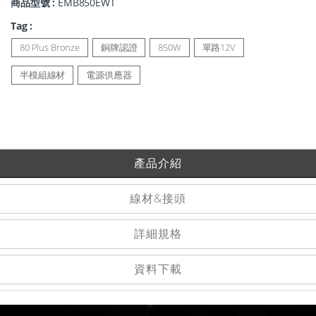
商品型號 :
EMB850EWT
Tag :
80 Plus Bronze
銅牌認證
850W
單路12V
半模組線材
電源供應器
產品介紹
線材&接頭
詳細規格
資料下載