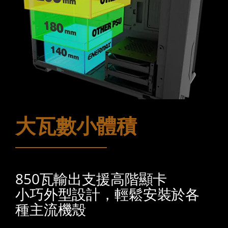
大瓦數小體積
850瓦輸出支援高階顯卡
小巧外型設計，輕鬆安裝於各
種主流機殼